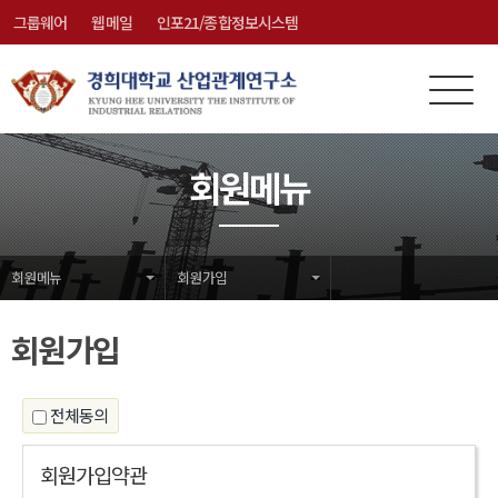
그룹웨어
웹메일
인포21/종합정보시스템
전
메
체
뉴
메
닫
회원메뉴
뉴
기
회원메뉴
회원가입
회원가입
전체동의
회원가입약관