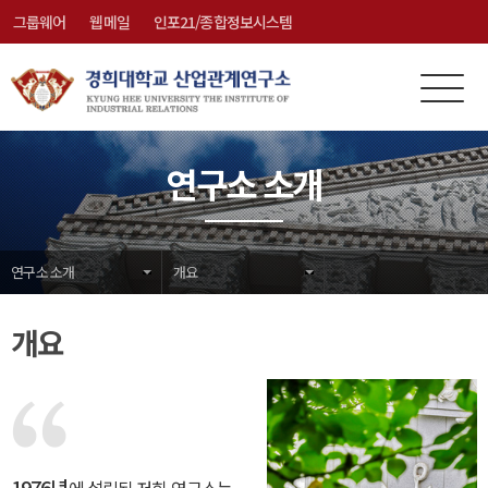
그룹웨어
웹메일
인포21/종합정보시스템
전
메
체
뉴
메
닫
연구소 소개
뉴
기
연구소 소개
개요
개요
1976년