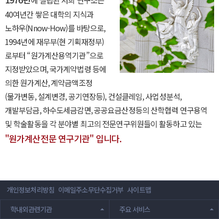
에 설립된 저희 연구소는
40여년간 쌓은 대학의 지식과
노하우(Nnow-How)를 바탕으로,
1994년에 재무부(현 기획재정부)
로부터 “원가계산용역기관”으로
지정받았으며, 국가계약법령 등에
의한 원가계산, 계약금액조정
(물가변동, 설계변경, 공기연장등), 건설클레임, 사업성분석,
개발부담금, 하수도세금감면, 공공요금산정등의 산학협력 연구용역
및 학술활동을 각 분야별 최고의 전문연구위원들이 활동하고 있는
"원가계산전문 연구기관" 입니다.
개인정보처리방침
이메일주소무단수집거부
사이트맵
학내외관련기관
주요 서비스