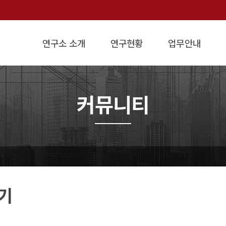
연구소 소개
연구현황
업무안내
인사말
연구방향
개요
설립목적
경제정책연구
연혁
학술연구용역
지역경제연구
조직도
강의교재
연구실적
원가계산
경영진단
경제지표
오
커뮤니티
기