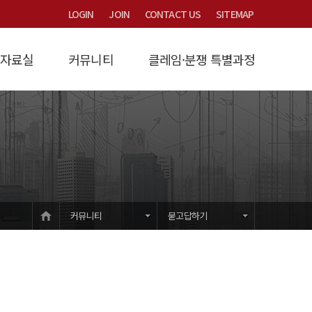
LOGIN
JOIN
CONTACT US
SITEMAP
자료실
커뮤니티
클레임·분쟁 특별과정
연구
/제비율
시는 길
계약금액조정
Focus
타당성검토
산연논총 논문집
묻고답하기
법원제3자감정
과정소개
원가계산
교육/세미나/용역문의
법률/시행령/시행규칙
입학안내
개발부담금
건설클레임
강의교재
하수도세금감면
교육/훈련학술
자유게시판
유권해석
공지사항
HOME
커뮤니티
묻고답하기