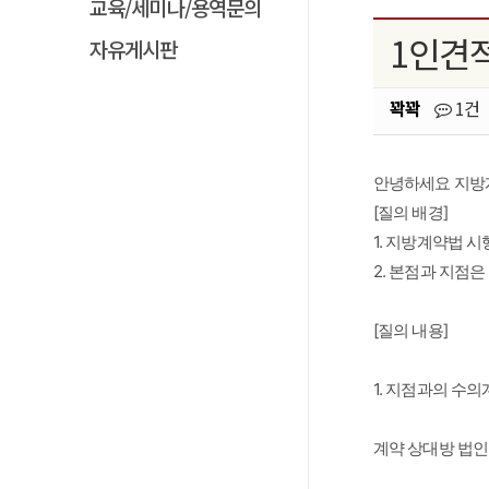
교육/세미나/용역문의
1인견
자유게시판
꽉꽉
1건
안녕하세요 지방
[질의 배경] 
1. 지방계약법 
2. 본점과 지점
[질의 내용]

1. 지점과의 수의
계약 상대방 법인