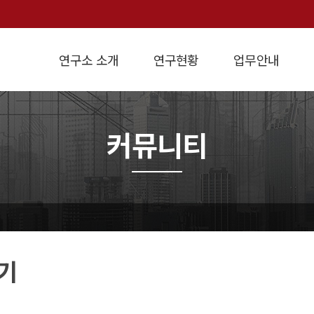
연구소 소개
연구현황
업무안내
인사말
연구방향
개요
설립목적
경제정책연구
연혁
학술연구용역
지역경제연구
조직도
강의교재
연구실적
원가계산
경영진단
경제지표
오
커뮤니티
기