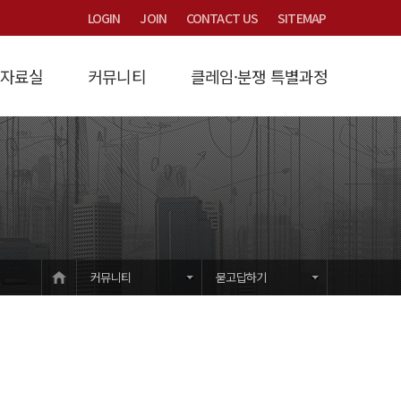
LOGIN
JOIN
CONTACT US
SITEMAP
자료실
커뮤니티
클레임·분쟁 특별과정
연구
/제비율
시는 길
계약금액조정
Focus
타당성검토
산연논총 논문집
묻고답하기
법원제3자감정
과정소개
원가계산
교육/세미나/용역문의
법률/시행령/시행규칙
입학안내
개발부담금
건설클레임
강의교재
하수도세금감면
교육/훈련학술
자유게시판
유권해석
공지사항
HOME
커뮤니티
묻고답하기