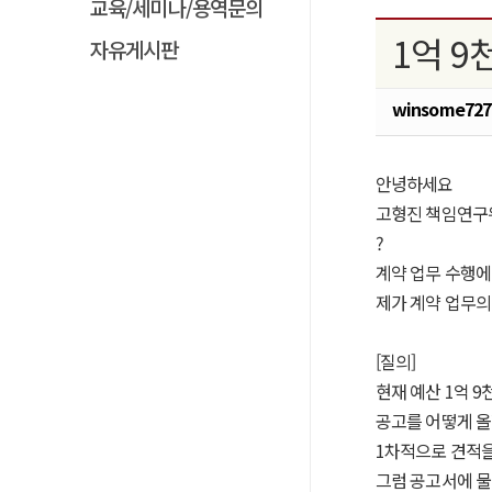
교육/세미나/용역문의
1억 
자유게시판
winsome727
안녕하세요
고형진 책임연구
?
계약 업무 수행에
제가 계약 업무의
[질의]
현재 예산 1억 
공고를 어떻게 올
1차적으로 견적을
그럼 공고서에 물