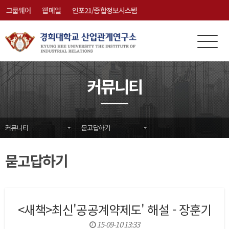
그룹웨어
웹메일
인포21/종합정보시스템
전
메
체
뉴
메
닫
커뮤니티
뉴
기
커뮤니티
묻고답하기
묻고답하기
<새책>최신'공공계약제도' 해설 - 장훈기
15-09-10 13:33