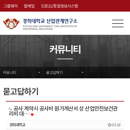
그룹웨어
웹메일
인포21/종합정보시스템
전
메
체
뉴
메
닫
커뮤니티
뉴
기
커뮤니티
묻고답하기
묻고답하기
공사 계약시 공사비 원가계산서 상 산업안전보건관
리비 대…
경희대학교
03-18