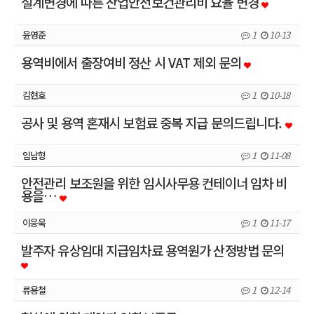
설계변경에 따른 산업안전보건관리비 요율 변경
윤영준
1
10-13
용역비에서 출장여비 정산 시 VAT 제외 문의
김현호
1
10-18
공사 및 용역 혼재시 보험료 중복 지급 문의드립니다.
임남형
1
11-08
안전관리 보조원을 위한 임시사무용 컨테이너 임차 비
용을…
이응욱
1
11-17
발주자 유상임대 지급임차료 용역원가 산정방법 문의
류용철
1
12-14