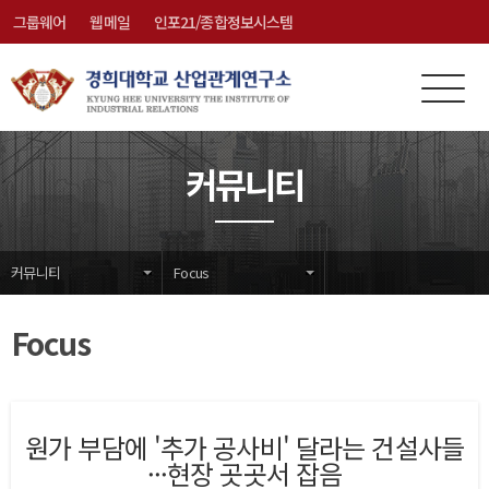
그룹웨어
웹메일
인포21/종합정보시스템
전
메
체
뉴
메
닫
커뮤니티
뉴
기
커뮤니티
Focus
Focus
원가 부담에 '추가 공사비' 달라는 건설사들
···현장 곳곳서 잡음