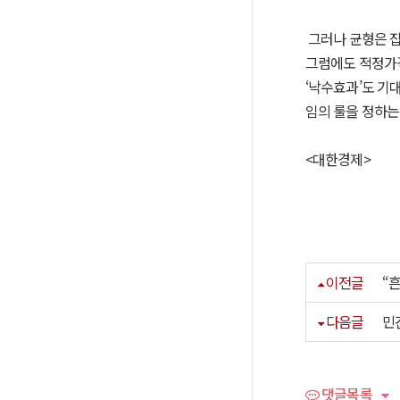
그러나 균형은 잡
그럼에도 적정가격
‘낙수효과’도 기
임의 룰을 정하는
<대한경제>
이전글
“
다음글
민
댓글목록