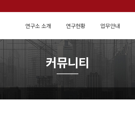
연구소 소개
연구현황
업무안내
인사말
연구방향
개요
설립목적
경제정책연구
연혁
학술연구용역
지역경제연구
조직도
강의교재
연구실적
원가계산
경영진단
경제지표
오
커뮤니티