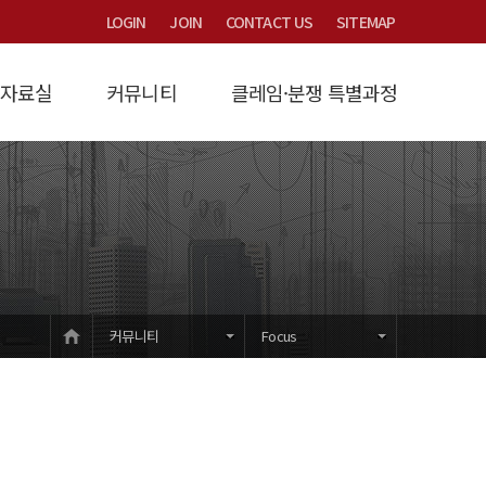
LOGIN
JOIN
CONTACT US
SITEMAP
자료실
커뮤니티
클레임·분쟁 특별과정
연구
/제비율
시는 길
계약금액조정
Focus
타당성검토
산연논총 논문집
묻고답하기
법원제3자감정
과정소개
원가계산
교육/세미나/용역문의
법률/시행령/시행규칙
입학안내
개발부담금
건설클레임
강의교재
하수도세금감면
교육/훈련학술
자유게시판
유권해석
공지사항
HOME
커뮤니티
Focus