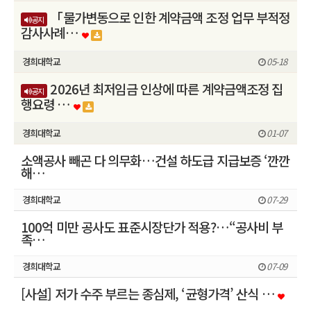
「물가변동으로 인한 계약금액 조정 업무 부적정
공지
감사사례…
경희대학교
05-18
2026년 최저임금 인상에 따른 계약금액조정 집
공지
행요령 …
경희대학교
01-07
소액공사 빼곤 다 의무화…건설 하도급 지급보증 ‘깐깐
해…
경희대학교
07-29
100억 미만 공사도 표준시장단가 적용?…“공사비 부
족…
경희대학교
07-09
[사설] 저가 수주 부르는 종심제, ‘균형가격’ 산식 …