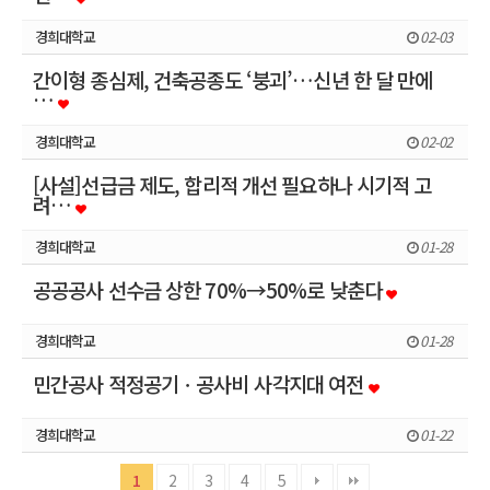
경희대학교
02-03
간이형 종심제, 건축공종도 ‘붕괴’…신년 한 달 만에
…
경희대학교
02-02
[사설]선급금 제도, 합리적 개선 필요하나 시기적 고
려…
경희대학교
01-28
공공공사 선수금 상한 70%→50%로 낮춘다
경희대학교
01-28
민간공사 적정공기ㆍ공사비 사각지대 여전
경희대학교
01-22
1
2
3
4
5