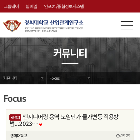
그룹웨어
웹메일
인포21/종합정보시스템
전
메
체
뉴
메
닫
커뮤니티
뉴
기
커뮤니티
Focus
Focus
엔지니어링 용역 노임단가 물가변동 적용방
공지
법...2023…
경희대학교
05-26