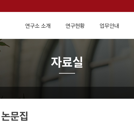
연구소 소개
연구현황
업무안내
인사말
연구방향
개요
설립목적
경제정책연구
연혁
학술연구용역
지역경제연구
조직도
강의교재
연구실적
원가계산
경영진단
경제지표
오
자료실
 논문집