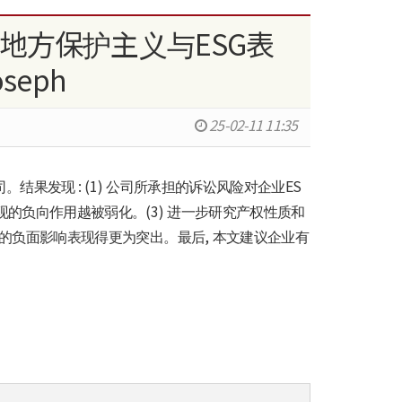
 司法地方保护主义与ESG表
seph
25-02-11 11:35
: (1)
ES
司
。
结果发现
公司所承担的诉讼风险对企业
(3)
现的负向作用越被弱化
。
进一步研究产权性质和
,
的负面影响表现得更为突出
。
最后
本文建议企业有