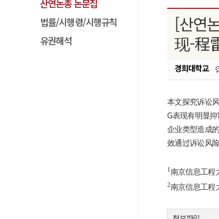
산연논총 논문집
[산연
법률/시행령/시행규칙
现-程雷
유권해석
경희대학교
本文探究诉讼
G
表现有明显抑
企业类型造成
效通过诉讼风
1
南京信息工程
2
南京信息工程
첨부파일