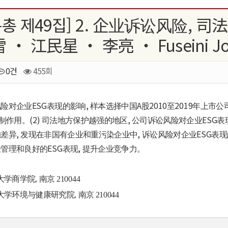
논총 제49집] 2. 企业诉讼风险,
 ‧ 江民星 ‧ 李亮 ‧ Fuseini Jo
0건
455회
ESG
,
A
2010
2019
风险对企业
表现的影响
样本选择中国
股
至
年上市公
(2)
,
ESG
制作用
。
司法地方保护越强的地区
公司诉讼风险对企业
表
,
,
ESG
的差异
发现在非国有企业和重污染企业中
诉讼风险对企业
表现
ESG
,
险管理和良好的
表现
提升企业竞争力
。
大学商学院
,
南京
210044
大学环境与健康研究院
,
南京
210044