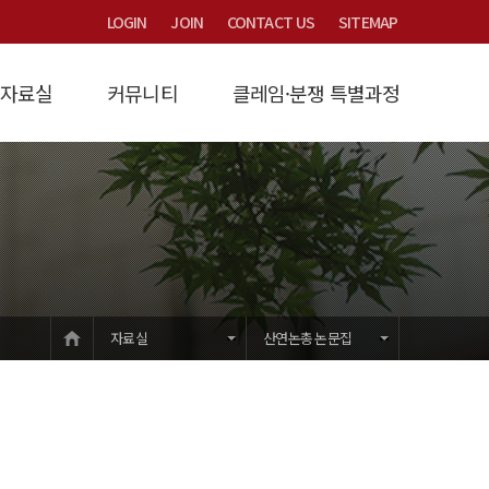
LOGIN
JOIN
CONTACT US
SITEMAP
자료실
커뮤니티
클레임·분쟁 특별과정
연구
/제비율
시는 길
계약금액조정
Focus
타당성검토
산연논총 논문집
묻고답하기
법원제3자감정
과정소개
원가계산
교육/세미나/용역문의
법률/시행령/시행규칙
입학안내
개발부담금
건설클레임
강의교재
하수도세금감면
교육/훈련학술
자유게시판
유권해석
공지사항
HOME
자료실
산연논총 논문집