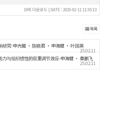
19회 다운로드 | DATE : 2025-02-11 11:35:13
목록
研究-申光龍 ‧ 陈晓君 ‧ 申海健 ‧ 叶国英
25.02.11
协同能力与组织惯性的双重调节效应-申海健 ‧ 秦鹏飞
25.02.11