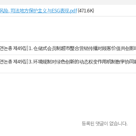
讼风险, 司法地方保护主义与ESG表现.pdf
(471.6K)
산연논총 제49집] 1. 仓储式会员制超市整合营销传播对顾客价值共创影响
산연논총 제49집] 3. 环境规制对绿色创新的动态权变作用机制――数字
등록된 댓글이 없습니다.