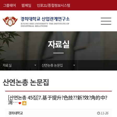
그룹웨어
웹메일
인포21/종합정보시스템
전
메
체
뉴
메
닫
자료실
뉴
기
자료실
산연논총 논문집
산연논총 논문집
[산연논총 45집]7.基于提升?色技??新?效?角的中?
消…
경희대학교
11-26