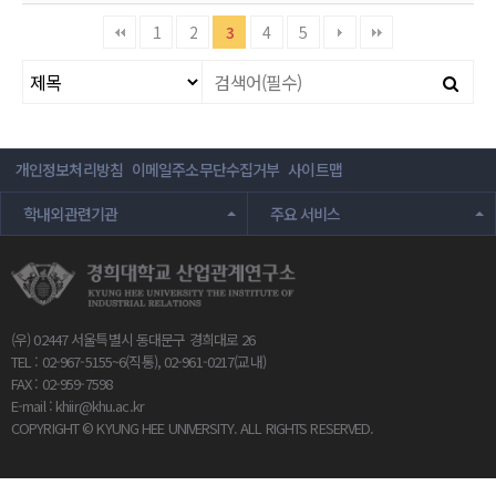
1
2
3
4
5
개인정보처리방침
이메일주소무단수집거부
사이트맵
학내외관련기관
주요 서비스
(우) 02447 서울특별시 동대문구 경희대로 26
TEL : 02-967-5155~6(직통), 02-961-0217(교내)
FAX : 02-959-7598
E-mail :
khiir@khu.ac.kr
COPYRIGHT © KYUNG HEE UNIVERSITY. ALL RIGHTS RESERVED.