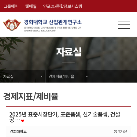
그룹웨어
웹메일
인포21/종합정보시스템
전
메
체
뉴
메
닫
자료실
뉴
기
자료실
경제지표/제비율
경제지표/제비율
2025년 표준시장단가, 표준품셈, 신기술품셈, 건설
공…
경희대학교
02-04