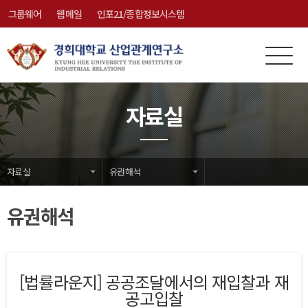
그룹웨어
웹메일
인포21/종합정보시스템
전
메
체
뉴
메
닫
자료실
뉴
기
자료실
유권해석
유권해석
[법률라운지] 공공조달에서의 재입찰과 재
공고입찰