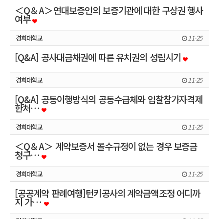
＜Q＆A＞연대보증인의 보증기관에 대한 구상권 행사
여부
경희대학교
11-25
[Q&A] 공사대금채권에 따른 유치권의 성립시기
경희대학교
11-25
[Q&A] 공동이행방식의 공동수급체와 입찰참가자격제
한처…
경희대학교
11-25
＜Q＆A＞ 계약보증서 몰수규정이 없는 경우 보증금
청구…
경희대학교
11-25
[공공계약 판례여행]턴키공사의 계약금액조정 어디까
지 가…