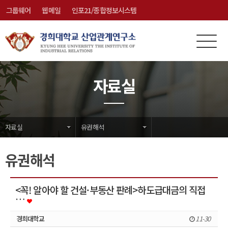
그룹웨어
웹메일
인포21/종합정보시스템
전
메
체
뉴
메
닫
자료실
뉴
기
자료실
유권해석
유권해석
<꼭! 알아야 할 건설·부동산 판례>하도급대금의 직접
…
경희대학교
11-30