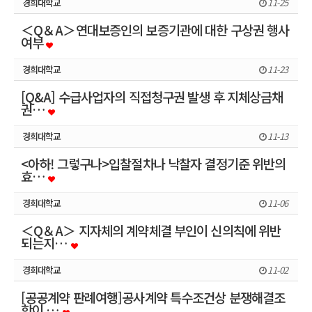
경희대학교
11-25
＜Q＆A＞연대보증인의 보증기관에 대한 구상권 행사
여부
경희대학교
11-23
[Q&A] 수급사업자의 직접청구권 발생 후 지체상금채
권…
경희대학교
11-13
<아하! 그렇구나>입찰절차나 낙찰자 결정기준 위반의
효…
경희대학교
11-06
＜Q＆A＞ 지자체의 계약체결 부인이 신의칙에 위반
되는지…
경희대학교
11-02
[공공계약 판례여행]공사계약 특수조건상 분쟁해결조
항이 …