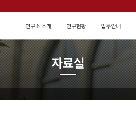
연구소 소개
연구현황
업무안내
인사말
연구방향
개요
설립목적
경제정책연구
연혁
학술연구용역
지역경제연구
조직도
강의교재
연구실적
원가계산
경영진단
경제지표
오
자료실