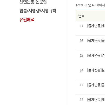
산연논총 논문집
Total 932건
62 페이지
법률/시행령/시행규칙
번호
유권해석
17
[물가변동]
16
[물가변동]
15
[물가변동]
14
[물가변동]
13
[물가변동]
12
[물가변동]