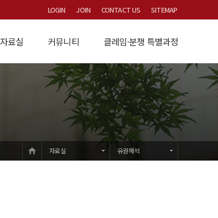
LOGIN
JOIN
CONTACT US
SITEMAP
자료실
커뮤니티
클레임·분쟁 특별과정
연구
/제비율
시는 길
계약금액조정
Focus
타당성검토
산연논총 논문집
묻고답하기
법원제3자감정
과정소개
원가계산
교육/세미나/용역문의
법률/시행령/시행규칙
입학안내
개발부담금
건설클레임
강의교재
하수도세금감면
교육/훈련학술
자유게시판
유권해석
공지사항
HOME
자료실
유권해석