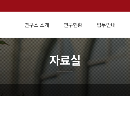
연구소 소개
연구현황
업무안내
인사말
연구방향
개요
설립목적
경제정책연구
연혁
학술연구용역
지역경제연구
조직도
강의교재
연구실적
원가계산
경영진단
경제지표
오
자료실