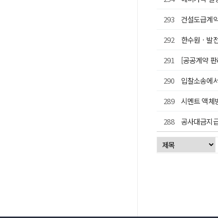
293
건설도급계약
292
한수원ㆍ발전5
291
[공공계약 
290
입찰소송에서
289
시멘트 액체
288
공사대금지급
처음
이전