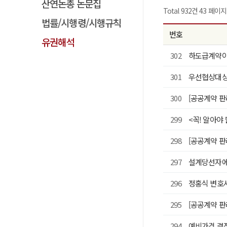
산연논총 논문집
Total 932건
43 페이지
법률/시행령/시행규칙
번호
유권해석
302
하도급계약이
301
우선협상대상
300
[공공계약 
299
<꼭! 알아야
298
[공공계약 
297
설계당선자에
296
정홍식 변호
295
[공공계약 
294
예비가격 결정