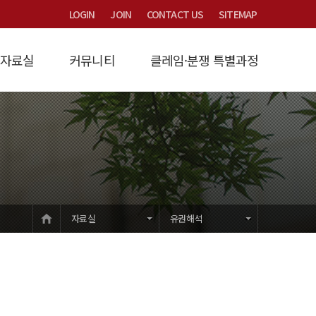
LOGIN
JOIN
CONTACT US
SITEMAP
자료실
커뮤니티
클레임·분쟁 특별과정
연구
/제비율
시는 길
계약금액조정
Focus
타당성검토
산연논총 논문집
묻고답하기
법원제3자감정
과정소개
원가계산
교육/세미나/용역문의
법률/시행령/시행규칙
입학안내
개발부담금
건설클레임
강의교재
하수도세금감면
교육/훈련학술
자유게시판
유권해석
공지사항
HOME
자료실
유권해석