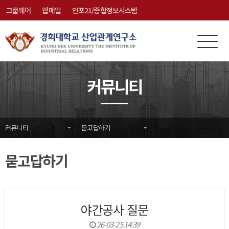
그룹웨어
웹메일
인포21/종합정보시스템
전
메
체
뉴
메
닫
커뮤니티
뉴
기
커뮤니티
묻고답하기
묻고답하기
야간공사 질문
26-03-25 14:39