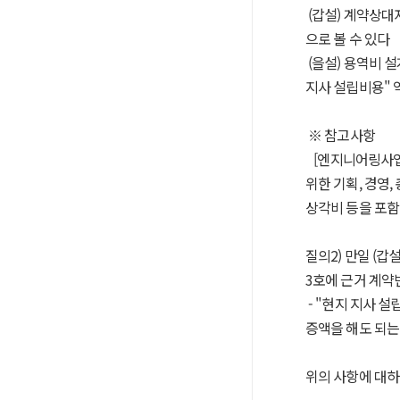
(갑설) 계약상대
으로 볼 수 있다
(을설) 용역비 
지사 설립비용" 
※ 참고사항
[엔지니어링사업
위한 기획, 경영
상각비 등을 포함하
질의2) 만일 (
3호에 근거 계약
- "현지 지사 
증액을 해도 되
위의 사항에 대