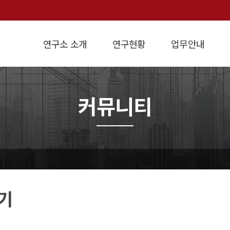
연구소 소개
연구현황
업무안내
인사말
연구방향
개요
설립목적
경제정책연구
연혁
학술연구용역
지역경제연구
조직도
강의교재
연구실적
원가계산
경영진단
경제지표
오
커뮤니티
기