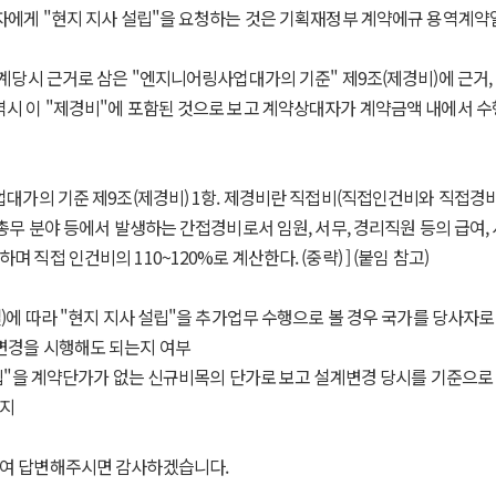
자에게 "현지 지사 설립"을 요청하는 것은 기획재정부 계약에규 용역계약
설계당시 근거로 삼은 "엔지니어링사업대가의 기준" 제9조(제경비)에 근거
역시 이 "제경비"에 포함된 것으로 보고 계약상대자가 계약금액 내에서 수
대가의 기준 제9조(제경비) 1항. 제경비란 직접비(직접인건비와 직접
, 총무 분야 등에서 발생하는 간접경비로서 임원, 서무, 경리직원 등의 급여
며 직접 인건비의 110~120%로 계산한다. (중략) ] (붙임 참고)
갑설)에 따라 "현지 지사 설립"을 추가업무 수행으로 볼 경우 국가를 당사자로
변경을 시행해도 되는지 여부
설립"을 계약단가가 없는 신규비목의 단가로 보고 설계변경 당시를 기준으로
는지
하여 답변해주시면 감사하겠습니다.