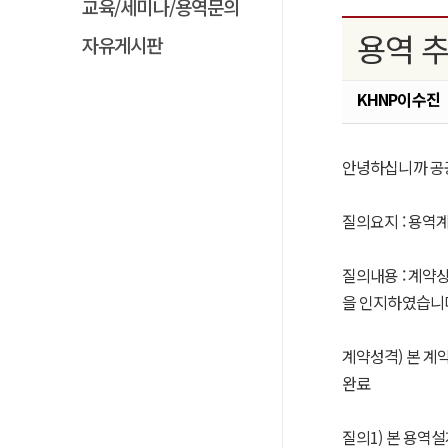
교육/세미나/용역문의
용역 
자유게시판
KHNP이수진
안녕하십니까 공
질의요지 : 용역
질의내용 : 계약
을 인지하였습니다
계약성격) 본 계
완료
질의1) 본 용역설