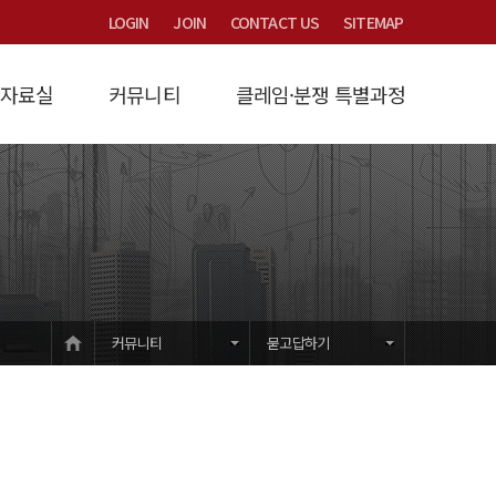
LOGIN
JOIN
CONTACT US
SITEMAP
자료실
커뮤니티
클레임·분쟁 특별과정
연구
/제비율
시는 길
계약금액조정
Focus
타당성검토
산연논총 논문집
묻고답하기
법원제3자감정
과정소개
원가계산
교육/세미나/용역문의
법률/시행령/시행규칙
입학안내
개발부담금
건설클레임
강의교재
하수도세금감면
교육/훈련학술
자유게시판
유권해석
공지사항
HOME
커뮤니티
묻고답하기