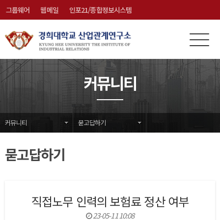
그룹웨어
웹메일
인포21/종합정보시스템
전
메
체
뉴
메
닫
커뮤니티
뉴
기
커뮤니티
묻고답하기
묻고답하기
직접노무 인력의 보험료 정산 여부
23-05-11 10:08