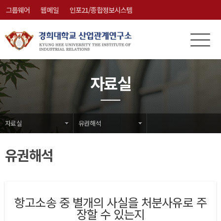
그룹웨어
웹메일
인포21/종합정보시스템
전
메
체
뉴
메
닫
자료실
뉴
기
자료실
유권해석
유권해석
항고소송 중 별개의 사실을 처분사유로 주
장할 수 있는지