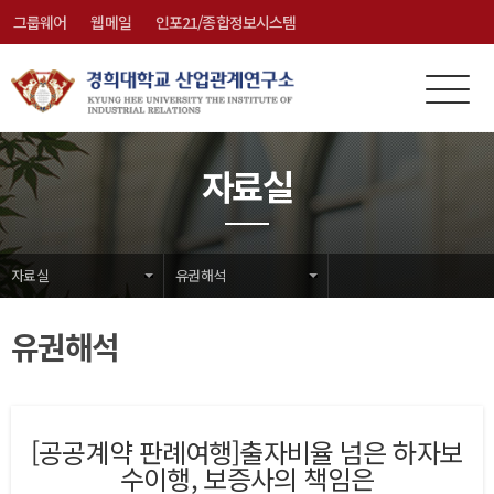
그룹웨어
웹메일
인포21/종합정보시스템
전
메
체
뉴
메
닫
자료실
뉴
기
자료실
유권해석
유권해석
[공공계약 판례여행]출자비율 넘은 하자보
수이행, 보증사의 책임은