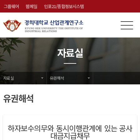
그룹웨어
웹메일
인포21/종합정보시스템
전
메
체
뉴
메
닫
자료실
뉴
기
자료실
유권해석
유권해석
하자보수의무와 동시이행관계에 있는 공사
대금지급채무