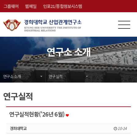
그룹웨어
웹메일
인포21/종합정보시스템
전
메
체
뉴
메
닫
연구소 소개
뉴
기
연구소 소개
연구실적
연구실적
연구실적현황('26년 6월)
경희대학교
10-14